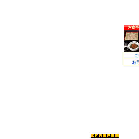
お食事
ご
お