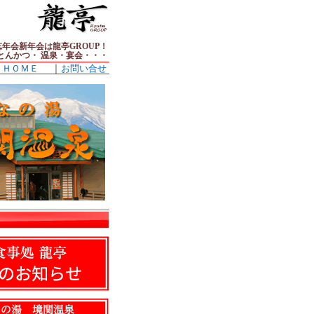
年会新年会は龍亭GROUP！
とんかつ・ 温泉・宴会・・・
｜
ＨＯＭＥ
お問い合せ