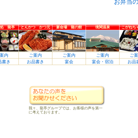
お弁当
処 龍亭
とんかつ かつ元
宴会場 龍の館
境関温泉
こがねち
案内
ご案内
ご案内
ご案内
ご
品書き
お品書き
宴会
宴会・宿泊
お品
我々、龍亭グループでは、お客様の声を第一
に考えております。